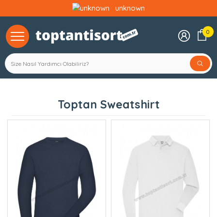
unknown
0 
0
Sep
Toptan Sweatshirt