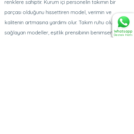
parçası olduğunu hissettiren model, verimin ve
kalitenin artmasına yardımı olur. Takım ruhu oluşmasını
sağlayan modeller, eşitlik prensibinin benimsenmesine
Whatsapp
yardımcı olur. Üretimlerinde kurum renk ve kumaş
Destek Hattı
çeşitlerine özen gösterilir.
Genellikler pamuklu ve yünlü kumaş seçenekleri kış
ayları için önerilir. Ara mevsimler ve yaz dönemlerinde
pamuklu ve ter emiciliği yüksek kumaşlar önerilir. Dış
saha elemanları ve yaz dönemi dışındaki dönemler
için uzun kollu modellere ağırlık verilir. Standart
uluslararası kalıp ölçülerine uygun üretimler yapılır.